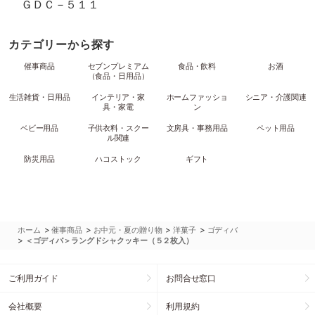
ＧＤＣ－５１１
カテゴリーから探す
催事商品
セブンプレミアム
食品・飲料
お酒
（食品・日用品）
生活雑貨・日用品
インテリア・家
ホームファッショ
シニア・介護関連
具・家電
ン
ベビー用品
子供衣料・スクー
文房具・事務用品
ペット用品
ル関連
防災用品
ハコストック
ギフト
>
>
>
>
ホーム
催事商品
お中元・夏の贈り物
洋菓子
ゴディバ
>
＜ゴディバ＞ラングドシャクッキー（５２枚入）
ご利用ガイド
お問合せ窓口
会社概要
利用規約