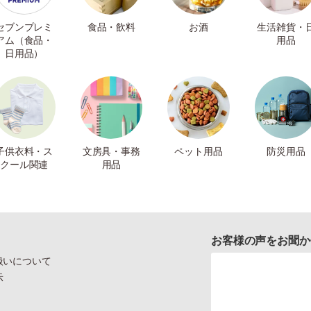
セブンプレミ
食品・飲料
お酒
生活雑貨・
アム（食品・
用品
日用品）
子供衣料・ス
文房具・事務
ペット用品
防災用品
クール関連
用品
お客様の声をお聞か
扱いについて
示