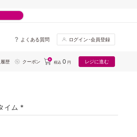
よくある質問
ログイン･会員登録
ド
0
0
レジに進む
入履歴
クーポン
税込
円
イム *