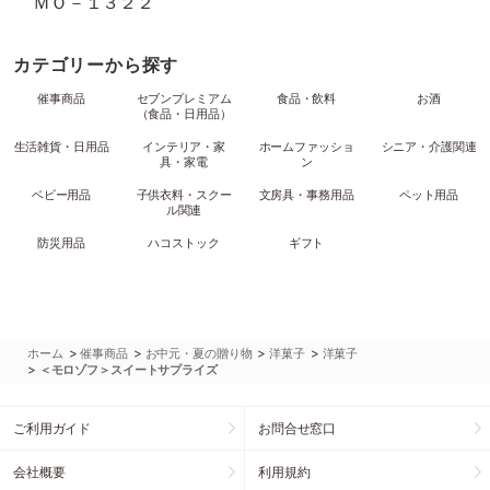
ＭＯ－１３２２
カテゴリーから探す
催事商品
セブンプレミアム
食品・飲料
お酒
（食品・日用品）
生活雑貨・日用品
インテリア・家
ホームファッショ
シニア・介護関連
具・家電
ン
ベビー用品
子供衣料・スクー
文房具・事務用品
ペット用品
ル関連
防災用品
ハコストック
ギフト
>
>
>
>
ホーム
催事商品
お中元・夏の贈り物
洋菓子
洋菓子
>
＜モロゾフ＞スイートサプライズ
ご利用ガイド
お問合せ窓口
会社概要
利用規約