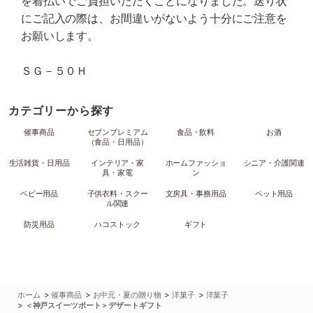
を着払いでご負担いただくことになりました。送り状
にご記入の際は、お間違いがないよう十分にご注意を
お願いします。
ＳＧ－５０Ｈ
カテゴリーから探す
催事商品
セブンプレミアム
食品・飲料
お酒
（食品・日用品）
生活雑貨・日用品
インテリア・家
ホームファッショ
シニア・介護関連
具・家電
ン
ベビー用品
子供衣料・スクー
文房具・事務用品
ペット用品
ル関連
防災用品
ハコストック
ギフト
>
>
>
>
ホーム
催事商品
お中元・夏の贈り物
洋菓子
洋菓子
>
＜神戸スイーツポート＞デザートギフト