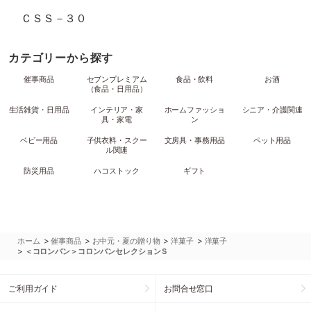
ＣＳＳ－３０
カテゴリーから探す
催事商品
セブンプレミアム
食品・飲料
お酒
（食品・日用品）
生活雑貨・日用品
インテリア・家
ホームファッショ
シニア・介護関連
具・家電
ン
ベビー用品
子供衣料・スクー
文房具・事務用品
ペット用品
ル関連
防災用品
ハコストック
ギフト
>
>
>
>
ホーム
催事商品
お中元・夏の贈り物
洋菓子
洋菓子
>
＜コロンバン＞コロンバンセレクションＳ
ご利用ガイド
お問合せ窓口