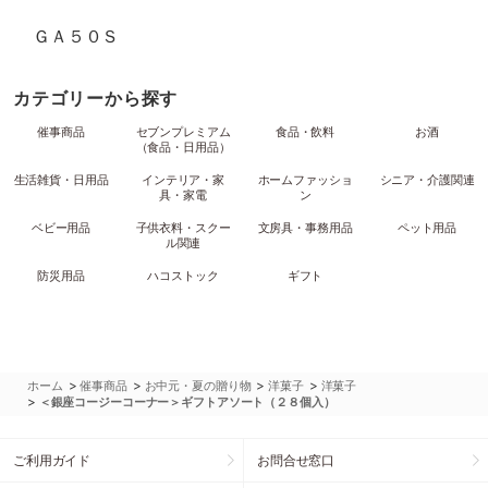
ＧＡ５０Ｓ
カテゴリーから探す
催事商品
セブンプレミアム
食品・飲料
お酒
（食品・日用品）
生活雑貨・日用品
インテリア・家
ホームファッショ
シニア・介護関連
具・家電
ン
ベビー用品
子供衣料・スクー
文房具・事務用品
ペット用品
ル関連
防災用品
ハコストック
ギフト
>
>
>
>
ホーム
催事商品
お中元・夏の贈り物
洋菓子
洋菓子
>
＜銀座コージーコーナー＞ギフトアソート（２８個入）
ご利用ガイド
お問合せ窓口