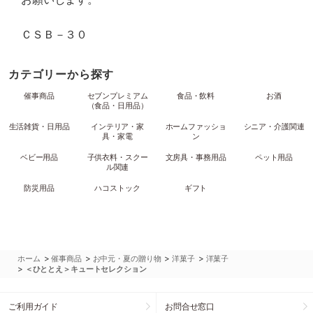
ＣＳＢ－３０
カテゴリーから探す
催事商品
セブンプレミアム
食品・飲料
お酒
（食品・日用品）
生活雑貨・日用品
インテリア・家
ホームファッショ
シニア・介護関連
具・家電
ン
ベビー用品
子供衣料・スクー
文房具・事務用品
ペット用品
ル関連
防災用品
ハコストック
ギフト
>
>
>
>
ホーム
催事商品
お中元・夏の贈り物
洋菓子
洋菓子
>
＜ひととえ＞キュートセレクション
ご利用ガイド
お問合せ窓口