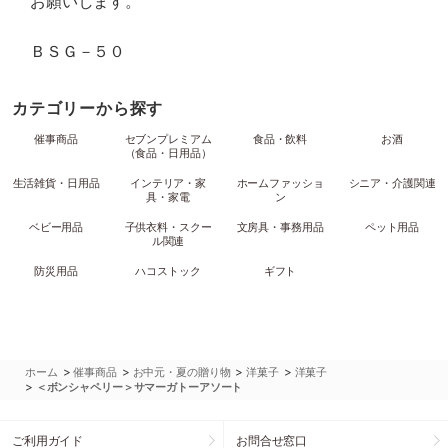
お願いします。
ＢＳＧ－５０
カテゴリーから探す
催事商品
セブンプレミアム
食品・飲料
お酒
（食品・日用品）
生活雑貨・日用品
インテリア・家
ホームファッショ
シニア・介護関連
具・家電
ン
ベビー用品
子供衣料・スクー
文房具・事務用品
ペット用品
ル関連
防災用品
ハコストック
ギフト
>
>
>
>
ホーム
催事商品
お中元・夏の贈り物
洋菓子
洋菓子
>
＜ボンシャペリー＞サマーガトーアソート
ご利用ガイド
お問合せ窓口