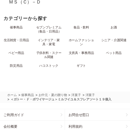
ＭＳ（Ｃ）－Ｄ
カテゴリーから探す
催事商品
セブンプレミアム
食品・飲料
お酒
（食品・日用品）
生活雑貨・日用品
インテリア・家
ホームファッショ
シニア・介護関連
具・家電
ン
ベビー用品
子供衣料・スクー
文房具・事務用品
ペット用品
ル関連
防災用品
ハコストック
ギフト
>
>
>
>
ホーム
催事商品
お中元・夏の贈り物
洋菓子
洋菓子
>
＜ガトー・ド・ボワイヤージュ＞ミルフイユ＆スフレアソート１９個入
ご利用ガイド
お問合せ窓口
会社概要
利用規約