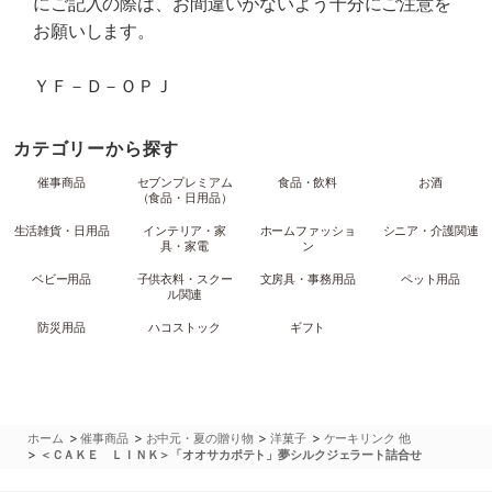
にご記入の際は、お間違いがないよう十分にご注意を
お願いします。
ＹＦ－Ｄ－ＯＰＪ
カテゴリーから探す
催事商品
セブンプレミアム
食品・飲料
お酒
（食品・日用品）
生活雑貨・日用品
インテリア・家
ホームファッショ
シニア・介護関連
具・家電
ン
ベビー用品
子供衣料・スクー
文房具・事務用品
ペット用品
ル関連
防災用品
ハコストック
ギフト
>
>
>
>
ホーム
催事商品
お中元・夏の贈り物
洋菓子
ケーキリンク 他
>
＜ＣＡＫＥ ＬＩＮＫ＞「オオサカポテト」夢シルクジェラート詰合せ