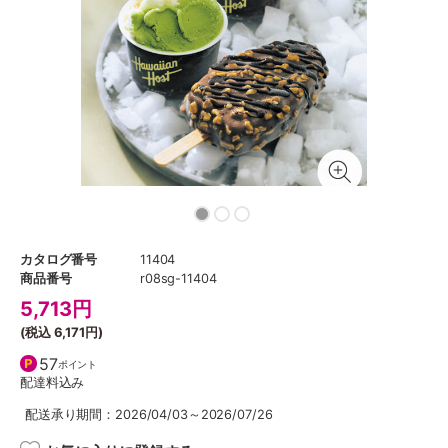
カタログ番号
11404
商品番号
r08sg-11404
5,713
円
(税込
6,171円
)
57
ポイント
配達料込み
配送承り期間：2026/04/03～2026/07/26