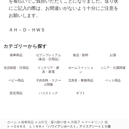
を着払いでご負担いただくことになりました。送り状
にご記入の際は、お間違いがないよう十分にご注意を
お願いします。
ＡＨ－Ｄ－ＨＷＳ
カテゴリーから探す
催事商品
セブンプレミアム
食品・飲料
お酒
（食品・日用品）
生活雑貨・日用品
インテリア・家
ホームファッショ
シニア・介護関連
具・家電
ン
ベビー用品
子供衣料・スクー
文房具・事務用品
ペット用品
ル関連
防災用品
ハコストック
ギフト
>
>
>
>
ホーム
催事商品
お中元・夏の贈り物
洋菓子
ケーキリンク 他
>
＜ＣＡＫＥ ＬＩＮＫ＞「ハワイアンホースト」アイスアソート１０個