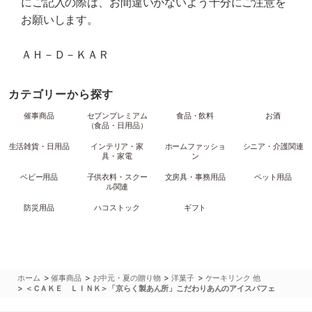
にご記入の際は、お間違いがないよう十分にご注意を
お願いします。
ＡＨ－Ｄ－ＫＡＲ
カテゴリーから探す
催事商品
セブンプレミアム
食品・飲料
お酒
（食品・日用品）
生活雑貨・日用品
インテリア・家
ホームファッショ
シニア・介護関連
具・家電
ン
ベビー用品
子供衣料・スクー
文房具・事務用品
ペット用品
ル関連
防災用品
ハコストック
ギフト
>
>
>
>
ホーム
催事商品
お中元・夏の贈り物
洋菓子
ケーキリンク 他
>
＜ＣＡＫＥ ＬＩＮＫ＞「京らく製あん所」こだわりあんのアイスパフェ