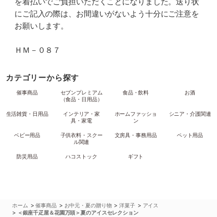
を着払いでご負担いただくことになりました。送り状
にご記入の際は、お間違いがないよう十分にご注意を
お願いします。
ＨＭ－０８７
カテゴリーから探す
催事商品
セブンプレミアム
食品・飲料
お酒
（食品・日用品）
生活雑貨・日用品
インテリア・家
ホームファッショ
シニア・介護関連
具・家電
ン
ベビー用品
子供衣料・スクー
文房具・事務用品
ペット用品
ル関連
防災用品
ハコストック
ギフト
>
>
>
>
ホーム
催事商品
お中元・夏の贈り物
洋菓子
アイス
>
＜銀座千疋屋＆花園万頭＞夏のアイスセレクション