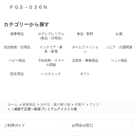
ＰＧＳ－０３６Ｎ
カテゴリーから探す
催事商品
セブンプレミアム
食品・飲料
お酒
（食品・日用品）
生活雑貨・日用品
インテリア・家
ホームファッショ
シニア・介護関連
具・家電
ン
ベビー用品
子供衣料・スクー
文房具・事務用品
ペット用品
ル関連
防災用品
ハコストック
ギフト
>
>
>
>
ホーム
催事商品
お中元・夏の贈り物
洋菓子
アイス
>
＜銀座千疋屋＞銀座プレミアムアイス１０個
ご利用ガイド
お問合せ窓口