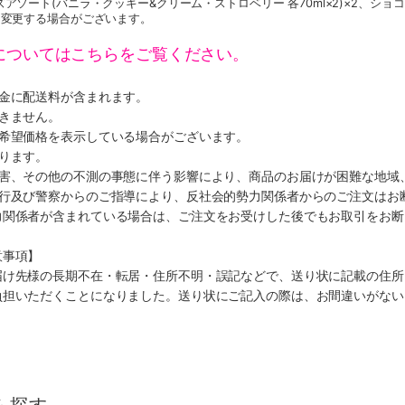
ソート(バニラ・クッキー&クリーム・ストロベリー 各70ml×2)×2、ショコラ
く変更する場合がございます。
についてはこちらをご覧ください。
代金に配送料が含まれます。
きません。
、希望価格を表示している場合がございます。
ります。
災害、その他の不測の事態に伴う影響により、商品のお届けが困難な地域
施行及び警察からのご指導により、反社会的勢力関係者からのご注文はお
力関係者が含まれている場合は、ご注文をお受けした後でもお取引をお断
意事項】
届け先様の長期不在・転居・住所不明・誤記などで、送り状に記載の住所
負担いただくことになりました。送り状にご記入の際は、お間違いがない