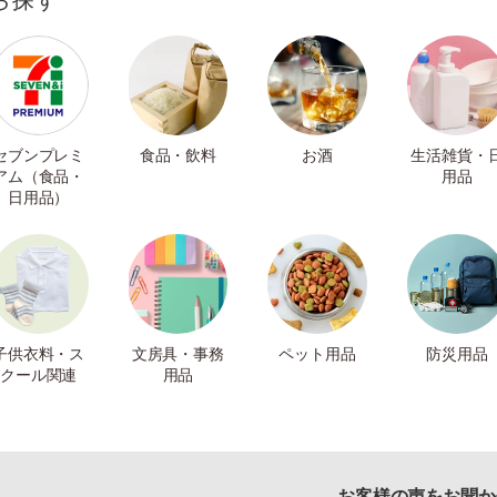
ら探す
セブンプレミ
食品・飲料
お酒
生活雑貨・
アム（食品・
用品
日用品）
子供衣料・ス
文房具・事務
ペット用品
防災用品
クール関連
用品
お客様の声をお聞か