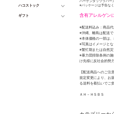
ハーゲンダッツラバーズア
ハコストック
※パッケージは予告な
含有アレルゲン
ギフト
※配送料込み：商品
※沖縄、離島は配送で
※本体価格の一部は
※写真はイメージとな
※繁忙期または自然
※暴力団排除条例の
け先様に反社会的勢
【配送商品へのご注
規定変更により、お
る送料を着払いでご
ＡＨ－ＨＳＢＳ