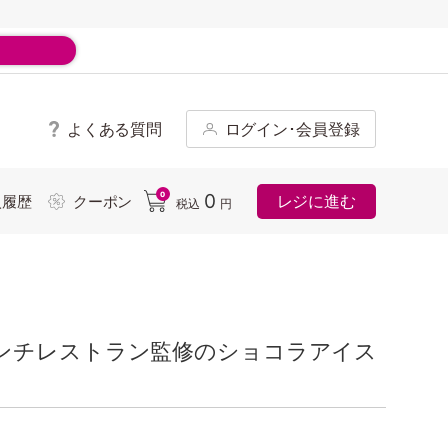
よくある質問
ログイン･会員登録
ド
0
0
レジに進む
入履歴
クーポン
税込
円
ンチレストラン監修のショコラアイス