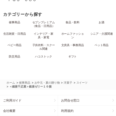
カテゴリーから探す
催事商品
セブンプレミアム
食品・飲料
お酒
（食品・日用品）
生活雑貨・日用品
インテリア・家
ホームファッショ
シニア・介護関連
具・家電
ン
ベビー用品
子供衣料・スクー
文房具・事務用品
ペット用品
ル関連
防災用品
ハコストック
ギフト
>
>
>
>
ホーム
催事商品
お中元・夏の贈り物
洋菓子
スイーツ
>
＜銀座千疋屋＞銀座ゼリー１６個
ご利用ガイド
お問合せ窓口
会社概要
利用規約