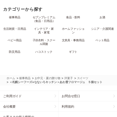
カテゴリーから探す
催事商品
セブンプレミアム
食品・飲料
お酒
（食品・日用品）
生活雑貨・日用品
インテリア・家
ホームファッショ
シニア・介護関連
具・家電
ン
ベビー用品
子供衣料・スクー
文房具・事務用品
ペット用品
ル関連
防災用品
ハコストック
ギフト
>
>
>
>
ホーム
催事商品
お中元・夏の贈り物
洋菓子
スイーツ
>
＜札幌シーフーズ×なないろキッチン＞あわ雪フロマージュ ５個セット
ご利用ガイド
お問合せ窓口
会社概要
利用規約
お客さまの個人情報の