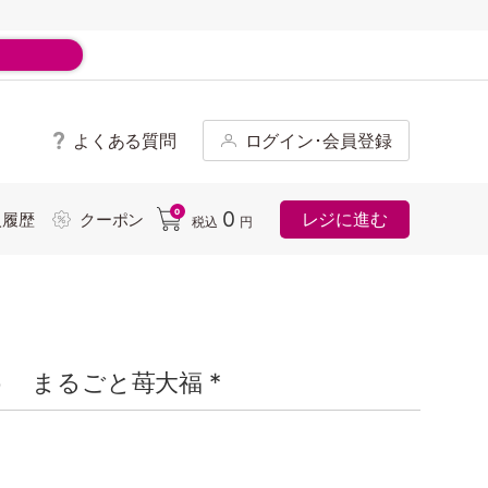
よくある質問
ログイン･会員登録
ド
0
0
レジに進む
入履歴
クーポン
税込
円
 まるごと苺大福 *