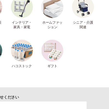
日
インテリア・
ホームファッ
シニア・介護
家具・家電
ション
関連
ハコストック
ギフト
せください