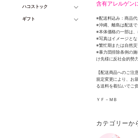
含有アレルゲン
ハコストック
※配送料込み：商品
ギフト
※沖縄、離島は配送で
※本体価格の一部は
※写真はイメージとな
※繁忙期または自然
※暴力団排除条例の
け先様に反社会的勢
【配送商品へのご注
規定変更により、お
る送料を着払いでご
ＹＦ－ＭＢ
カテゴリーか