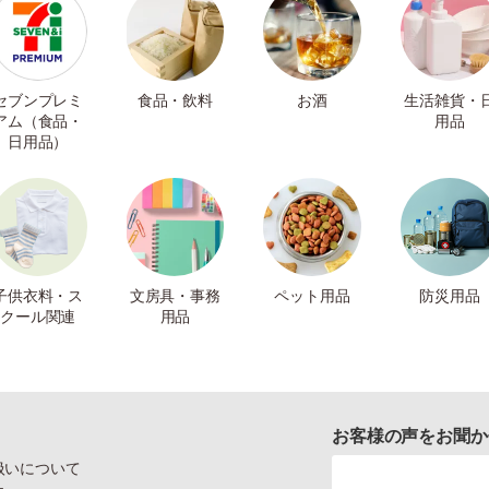
セブンプレミ
食品・飲料
お酒
生活雑貨・
アム（食品・
用品
日用品）
子供衣料・ス
文房具・事務
ペット用品
防災用品
クール関連
用品
お客様の声をお聞か
扱いについて