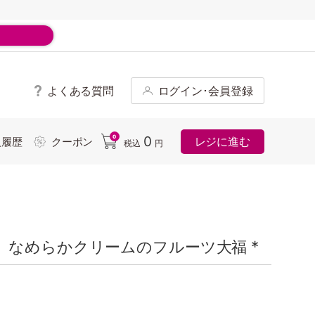
よくある質問
ログイン･会員登録
ド
0
0
レジに進む
入履歴
クーポン
税込
円
 なめらかクリームのフルーツ大福 *