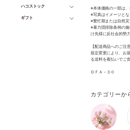
ハコストック
※本体価格の一部は
※写真はイメージとな
ギフト
※繁忙期または自然
※暴力団排除条例の
け先様に反社会的勢
【配送商品へのご注
規定変更により、お
る送料を着払いでご
ＤＦＡ－３０
カテゴリーか