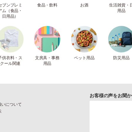
セブンプレミ
食品・飲料
お酒
生活雑貨・
アム（食品・
用品
日用品）
子供衣料・ス
文房具・事務
ペット用品
防災用品
クール関連
用品
お客様の声をお聞か
扱いについて
示