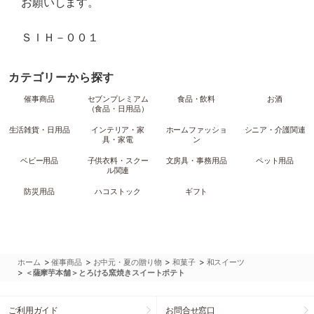
お願いします。
ＳＩＨ－００１
カテゴリーから探す
催事商品
セブンプレミアム
食品・飲料
お酒
（食品・日用品）
生活雑貨・日用品
インテリア・家
ホームファッショ
シニア・介護関連
具・家電
ン
ベビー用品
子供衣料・スクー
文房具・事務用品
ペット用品
ル関連
防災用品
ハコストック
ギフト
>
>
>
>
ホーム
催事商品
お中元・夏の贈り物
和菓子
和スイーツ
>
＜薩摩芋本舗＞とろける窯焼きスイートポテト
ご利用ガイド
お問合せ窓口