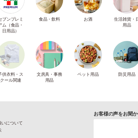
セブンプレミ
食品・飲料
お酒
生活雑貨・
アム（食品・
用品
日用品）
子供衣料・ス
文房具・事務
ペット用品
防災用品
クール関連
用品
お客様の声をお聞か
扱いについて
示