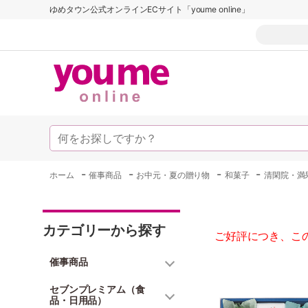
ゆめタウン公式オンラインECサイト「youme online」
-
-
-
-
ホーム
催事商品
お中元・夏の贈り物
和菓子
清閑院・満
カテゴリーから探す
ご好評につき、こ
催事商品
セブンプレミアム（食
品・日用品）