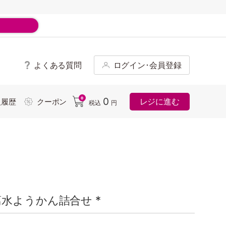
よくある質問
ログイン･会員登録
ド
0
0
レジに進む
入履歴
クーポン
税込
円
水ようかん詰合せ *