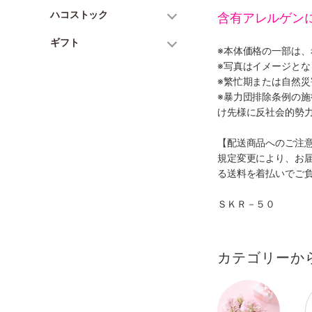
ハコストック
含有アレルゲン
ギフト
※本体価格の一部は
※写真はイメージとな
※繁忙期または自然
※暴力団排除条例の
け先様に反社会的勢
【配送商品へのご注
規定変更により、お
る送料を着払いでご
ＳＫＲ－５０
カテゴリーか