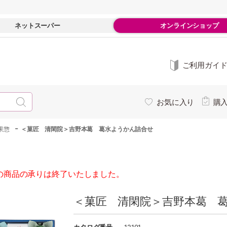
ネットスーパー
オンラインショップ
ご利用ガイ
お気に入り
購
-
果惣
＜菓匠 清閑院＞吉野本葛 葛水ようかん詰合せ
の商品の承りは終了いたしました。
＜菓匠 清閑院＞吉野本葛 葛