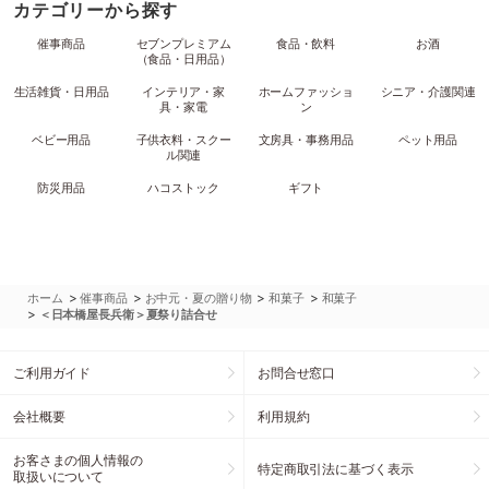
カテゴリーから探す
催事商品
セブンプレミアム
食品・飲料
お酒
（食品・日用品）
生活雑貨・日用品
インテリア・家
ホームファッショ
シニア・介護関連
具・家電
ン
ベビー用品
子供衣料・スクー
文房具・事務用品
ペット用品
ル関連
防災用品
ハコストック
ギフト
>
>
>
>
ホーム
催事商品
お中元・夏の贈り物
和菓子
和菓子
>
＜日本橋屋長兵衛＞夏祭り詰合せ
ご利用ガイド
お問合せ窓口
会社概要
利用規約
お客さまの個人情報の
特定商取引法に基づく表示
取扱いについて