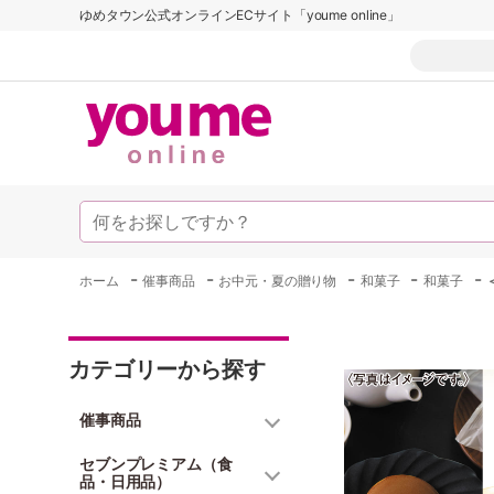
ゆめタウン公式オンラインECサイト「youme online」
-
-
-
-
-
ホーム
催事商品
お中元・夏の贈り物
和菓子
和菓子
カテゴリーから探す
催事商品
セブンプレミアム（食
品・日用品）