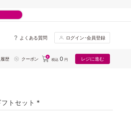
よくある質問
ログイン･会員登録
ド
0
0
レジに進む
入履歴
クーポン
税込
円
フトセット *