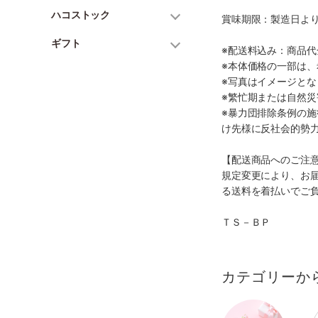
ハコストック
賞味期限：製造日より
ギフト
※配送料込み：商品
※本体価格の一部は
※写真はイメージとな
※繁忙期または自然
※暴力団排除条例の
け先様に反社会的勢
【配送商品へのご注
規定変更により、お
る送料を着払いでご
ＴＳ－ＢＰ
カテゴリーか