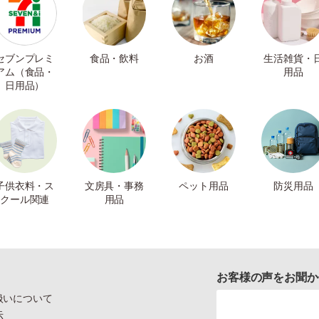
セブンプレミ
食品・飲料
お酒
生活雑貨・
アム（食品・
用品
日用品）
子供衣料・ス
文房具・事務
ペット用品
防災用品
クール関連
用品
お客様の声をお聞か
扱いについて
示