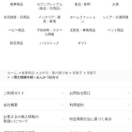
催事商品
セブンプレミアム
食品・飲料
お酒
（食品・日用品）
生活雑貨・日用品
インテリア・家
ホームファッショ
シニア・介護関連
具・家電
ン
ベビー用品
子供衣料・スクー
文房具・事務用品
ペット用品
ル関連
防災用品
ハコストック
ギフト
>
>
>
>
ホーム
催事商品
お中元・夏の贈り物
和菓子
和菓子
>
＜榮太樓總本鋪＞あんみつ詰合せ
ご利用ガイド
お問合せ窓口
会社概要
利用規約
お客さまの個人情報の
特定商取引法に基づく表示
取扱いについて