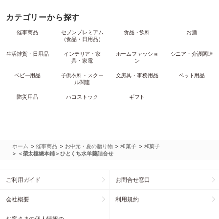
カテゴリーから探す
催事商品
セブンプレミアム
食品・飲料
お酒
（食品・日用品）
生活雑貨・日用品
インテリア・家
ホームファッショ
シニア・介護関連
具・家電
ン
ベビー用品
子供衣料・スクー
文房具・事務用品
ペット用品
ル関連
防災用品
ハコストック
ギフト
>
>
>
>
ホーム
催事商品
お中元・夏の贈り物
和菓子
和菓子
>
＜榮太樓總本鋪＞ひとくち水羊羹詰合せ
ご利用ガイド
お問合せ窓口
会社概要
利用規約
お客さまの個人情報の