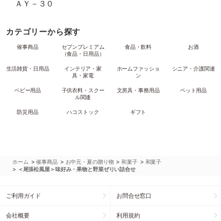
ＡＹ－３０
カテゴリーから探す
催事商品
セブンプレミアム
食品・飲料
お酒
（食品・日用品）
生活雑貨・日用品
インテリア・家
ホームファッショ
シニア・介護関連
具・家電
ン
ベビー用品
子供衣料・スクー
文房具・事務用品
ペット用品
ル関連
防災用品
ハコストック
ギフト
>
>
>
>
ホーム
催事商品
お中元・夏の贈り物
和菓子
和菓子
>
＜尾張松風屋＞味好み・果物と野菜ぜりい詰合せ
ご利用ガイド
お問合せ窓口
会社概要
利用規約