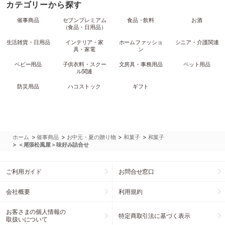
カテゴリーから探す
催事商品
セブンプレミアム
食品・飲料
お酒
（食品・日用品）
生活雑貨・日用品
インテリア・家
ホームファッショ
シニア・介護関連
具・家電
ン
ベビー用品
子供衣料・スクー
文房具・事務用品
ペット用品
ル関連
防災用品
ハコストック
ギフト
>
>
>
>
ホーム
催事商品
お中元・夏の贈り物
和菓子
和菓子
>
＜尾張松風屋＞味好み詰合せ
ご利用ガイド
お問合せ窓口
会社概要
利用規約
お客さまの個人情報の
特定商取引法に基づく表示
取扱いについて