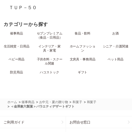
ＴＵＰ－５０
カテゴリーから探す
催事商品
セブンプレミアム
食品・飲料
お酒
（食品・日用品）
生活雑貨・日用品
インテリア・家
ホームファッショ
シニア・介護関連
具・家電
ン
ベビー用品
子供衣料・スクー
文房具・事務用品
ペット用品
ル関連
防災用品
ハコストック
ギフト
>
>
>
>
ホーム
催事商品
お中元・夏の贈り物
和菓子
和菓子
>
＜金澤兼六製菓＞バラエティデザートギフト
ご利用ガイド
お問合せ窓口