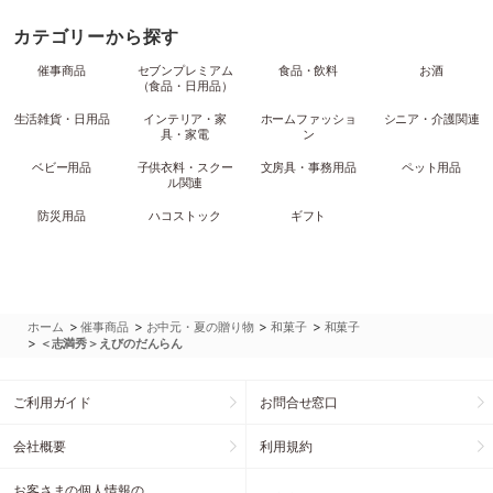
カテゴリーから探す
催事商品
セブンプレミアム
食品・飲料
お酒
（食品・日用品）
生活雑貨・日用品
インテリア・家
ホームファッショ
シニア・介護関連
具・家電
ン
ベビー用品
子供衣料・スクー
文房具・事務用品
ペット用品
ル関連
防災用品
ハコストック
ギフト
>
>
>
>
ホーム
催事商品
お中元・夏の贈り物
和菓子
和菓子
>
＜志満秀＞えびのだんらん
ご利用ガイド
お問合せ窓口
会社概要
利用規約
お客さまの個人情報の