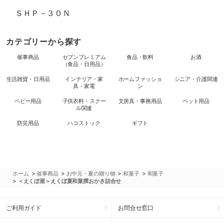
ＳＨＰ－３０Ｎ
カテゴリーから探す
催事商品
セブンプレミアム
食品・飲料
お酒
（食品・日用品）
生活雑貨・日用品
インテリア・家
ホームファッショ
シニア・介護関連
具・家電
ン
ベビー用品
子供衣料・スクー
文房具・事務用品
ペット用品
ル関連
防災用品
ハコストック
ギフト
>
>
>
>
ホーム
催事商品
お中元・夏の贈り物
和菓子
和菓子
>
＜えくぼ屋＞えくぼ夏和菓撰おかき詰合せ
ご利用ガイド
お問合せ窓口