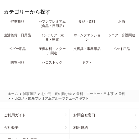
カテゴリーから探す
催事商品
セブンプレミアム
食品・飲料
お酒
（食品・日用品）
生活雑貨・日用品
インテリア・家
ホームファッショ
シニア・介護関連
具・家電
ン
ベビー用品
子供衣料・スクー
文房具・事務用品
ペット用品
ル関連
防災用品
ハコストック
ギフト
>
>
>
>
ホーム
催事商品
お中元・夏の贈り物
飲料・コーヒー・日本茶
飲料
>
＜カゴメ＞国産プレミアムフルーツジュースギフト
ご利用ガイド
お問合せ窓口
会社概要
利用規約