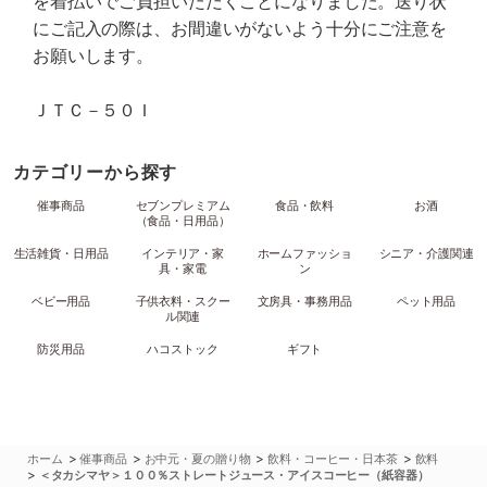
を着払いでご負担いただくことになりました。送り状
にご記入の際は、お間違いがないよう十分にご注意を
お願いします。
ＪＴＣ－５０Ｉ
カテゴリーから探す
催事商品
セブンプレミアム
食品・飲料
お酒
（食品・日用品）
生活雑貨・日用品
インテリア・家
ホームファッショ
シニア・介護関連
具・家電
ン
ベビー用品
子供衣料・スクー
文房具・事務用品
ペット用品
ル関連
防災用品
ハコストック
ギフト
>
>
>
>
ホーム
催事商品
お中元・夏の贈り物
飲料・コーヒー・日本茶
飲料
>
＜タカシマヤ＞１００％ストレートジュース・アイスコーヒー（紙容器）