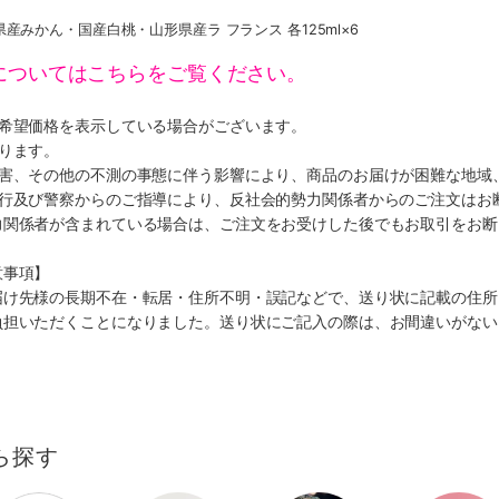
産みかん・国産白桃・山形県産ラ フランス 各125ml×6
についてはこちらをご覧ください。
、希望価格を表示している場合がございます。
ります。
災害、その他の不測の事態に伴う影響により、商品のお届けが困難な地域
施行及び警察からのご指導により、反社会的勢力関係者からのご注文はお
力関係者が含まれている場合は、ご注文をお受けした後でもお取引をお断
意事項】
届け先様の長期不在・転居・住所不明・誤記などで、送り状に記載の住所
負担いただくことになりました。送り状にご記入の際は、お間違いがない
ら探す