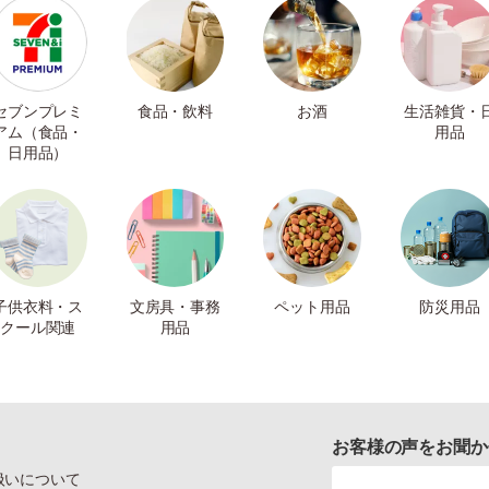
セブンプレミ
食品・飲料
お酒
生活雑貨・
アム（食品・
用品
日用品）
子供衣料・ス
文房具・事務
ペット用品
防災用品
クール関連
用品
お客様の声をお聞か
扱いについて