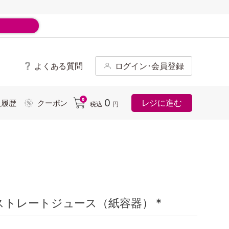
よくある質問
ログイン･会員登録
ド
0
0
レジに進む
入履歴
クーポン
税込
円
トレートジュース（紙容器） *