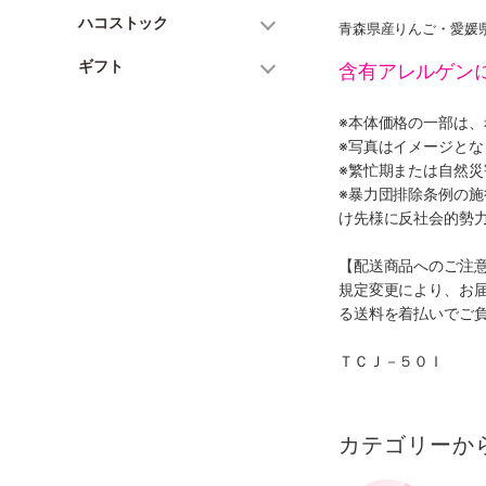
ハコストック
青森県産りんご・愛媛県
ギフト
含有アレルゲン
※本体価格の一部は
※写真はイメージとな
※繁忙期または自然
※暴力団排除条例の
け先様に反社会的勢
【配送商品へのご注
規定変更により、お
る送料を着払いでご
ＴＣＪ－５０Ｉ
カテゴリーか