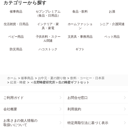
カテゴリーから探す
催事商品
セブンプレミアム
食品・飲料
お酒
（食品・日用品）
生活雑貨・日用品
インテリア・家
ホームファッショ
シニア・介護関連
具・家電
ン
ベビー用品
子供衣料・スクー
文房具・事務用品
ペット用品
ル関連
防災用品
ハコストック
ギフト
>
>
>
ホーム
催事商品
お中元・夏の贈り物
飲料・コーヒー・日本茶
>
>
紅茶・蜂蜜
＜生野蜂蜜研究所＞生の蜂蜜ギフトセット
ご利用ガイド
お問合せ窓口
会社概要
利用規約
お客さまの個人情報の
特定商取引法に基づく表示
取扱いについて