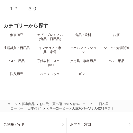
ＴＰＬ－３０
カテゴリーから探す
催事商品
セブンプレミアム
食品・飲料
お酒
（食品・日用品）
生活雑貨・日用品
インテリア・家
ホームファッショ
シニア・介護関連
具・家電
ン
ベビー用品
子供衣料・スクー
文房具・事務用品
ペット用品
ル関連
防災用品
ハコストック
ギフト
>
>
>
ホーム
催事商品
お中元・夏の贈り物
飲料・コーヒー・日本茶
>
>
コーヒー ・日本茶 他
＜キーコーヒー＞天然水パーソナル飲料ギフト
ご利用ガイド
お問合せ窓口