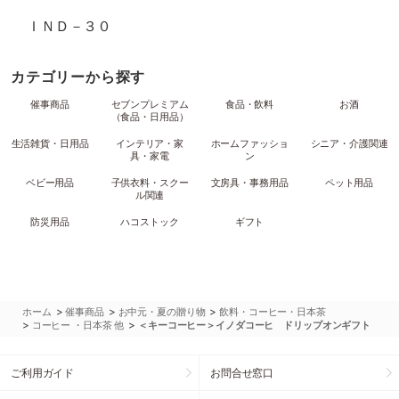
ＩＮＤ－３０
カテゴリーから探す
催事商品
セブンプレミアム
食品・飲料
お酒
（食品・日用品）
生活雑貨・日用品
インテリア・家
ホームファッショ
シニア・介護関連
具・家電
ン
ベビー用品
子供衣料・スクー
文房具・事務用品
ペット用品
ル関連
防災用品
ハコストック
ギフト
>
>
>
ホーム
催事商品
お中元・夏の贈り物
飲料・コーヒー・日本茶
>
>
コーヒー ・日本茶 他
＜キーコーヒー＞イノダコーヒ ドリップオンギフト
ご利用ガイド
お問合せ窓口