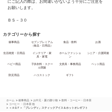
にご記入の際は、お間違いがないよう十分にご注意を
お願いします。
ＢＳ－３０
カテゴリーから探す
催事商品
セブンプレミアム
食品・飲料
お酒
（食品・日用品）
生活雑貨・日用品
インテリア・家
ホームファッショ
シニア・介護関連
具・家電
ン
ベビー用品
子供衣料・スクー
文房具・事務用品
ペット用品
ル関連
防災用品
ハコストック
ギフト
>
>
>
ホーム
催事商品
お中元・夏の贈り物
飲料・コーヒー・日本茶
>
コーヒー ・日本茶 他
>
＜ＡＧＦ＞「ブレンディ」スティックアイス＆ホットオレギフト