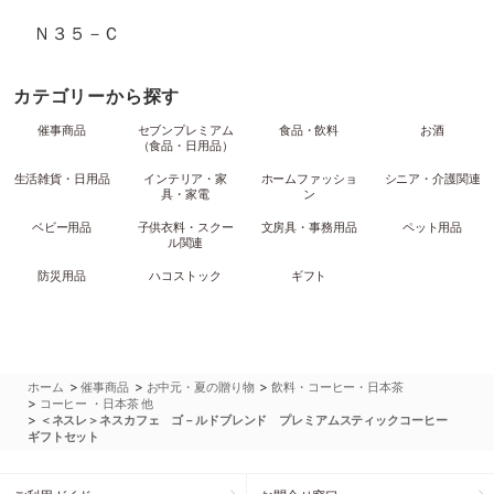
Ｎ３５－Ｃ
カテゴリーから探す
催事商品
セブンプレミアム
食品・飲料
お酒
（食品・日用品）
生活雑貨・日用品
インテリア・家
ホームファッショ
シニア・介護関連
具・家電
ン
ベビー用品
子供衣料・スクー
文房具・事務用品
ペット用品
ル関連
防災用品
ハコストック
ギフト
>
>
>
ホーム
催事商品
お中元・夏の贈り物
飲料・コーヒー・日本茶
>
コーヒー ・日本茶 他
>
＜ネスレ＞ネスカフェ ゴ－ルドブレンド プレミアムスティックコーヒー
ギフトセット