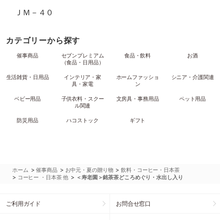
ＪＭ－４０
カテゴリーから探す
催事商品
セブンプレミアム
食品・飲料
お酒
（食品・日用品）
生活雑貨・日用品
インテリア・家
ホームファッショ
シニア・介護関連
具・家電
ン
ベビー用品
子供衣料・スクー
文房具・事務用品
ペット用品
ル関連
防災用品
ハコストック
ギフト
>
>
>
ホーム
催事商品
お中元・夏の贈り物
飲料・コーヒー・日本茶
>
>
コーヒー ・日本茶 他
＜寿老園＞銘茶茶どころめぐり・水出し入り
ご利用ガイド
お問合せ窓口