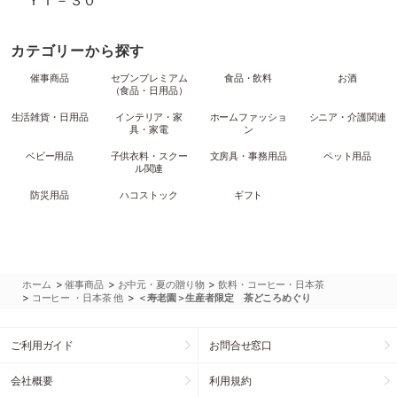
ＹＴ－３０
カテゴリーから探す
催事商品
セブンプレミアム
食品・飲料
お酒
（食品・日用品）
生活雑貨・日用品
インテリア・家
ホームファッショ
シニア・介護関連
具・家電
ン
ベビー用品
子供衣料・スクー
文房具・事務用品
ペット用品
ル関連
防災用品
ハコストック
ギフト
>
>
>
ホーム
催事商品
お中元・夏の贈り物
飲料・コーヒー・日本茶
>
>
コーヒー ・日本茶 他
＜寿老園＞生産者限定 茶どころめぐり
ご利用ガイド
お問合せ窓口
会社概要
利用規約