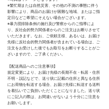
※繁忙期または自然災害、その他の不測の事態に伴う
影響により、商品のお届けが困難な地域、またはご指
定日などご希望にそえない場合がございます。
※暴力団排除条例の施行及び警察からのご指導によ
り、反社会的勢力関係者からのご注文はお断りさせて
いただきます。なお、ご依頼主様、あるいは、お届け
先様に反社会的勢力関係者が含まれている場合は、ご
注文をお受けした後でもお取引をお断りすることがご
ざいますので、ご了承ください。
【配送商品へのご注意事項】
規定変更により、お届け先様の長期不在・転居・住所
不明・誤記などで、送り状に記載の住所と異なる住所
にお荷物を転送する場合、お届け先様に転送する送料
を着払いでご負担いただくことになりました。送り状
にご記入の際は、お間違いがないよう十分にご注意を
お願いします。