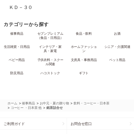
ＫＤ－３０
カテゴリーから探す
催事商品
セブンプレミアム
食品・飲料
お酒
（食品・日用品）
生活雑貨・日用品
インテリア・家
ホームファッショ
シニア・介護関連
具・家電
ン
ベビー用品
子供衣料・スクー
文房具・事務用品
ペット用品
ル関連
防災用品
ハコストック
ギフト
>
>
>
ホーム
催事商品
お中元・夏の贈り物
飲料・コーヒー・日本茶
>
>
コーヒー ・日本茶 他
銘茶詰合せ
ご利用ガイド
お問合せ窓口