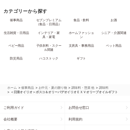
カテゴリーから探す
催事商品
セブンプレミアム
食品・飲料
お酒
（食品・日用品）
生活雑貨・日用品
インテリア・家
ホームファッショ
シニア・介護関連
具・家電
ン
ベビー用品
子供衣料・スクー
文房具・事務用品
ペット用品
ル関連
防災用品
ハコストック
ギフト
>
>
>
>
ホーム
催事商品
お中元・夏の贈り物
調味料・惣菜 他
調味料
>
＜日清オイリオ＞ボスコ＆オリーバデオイリオＥＸＶオリーブオイルギフト
ご利用ガイド
お問合せ窓口
会社概要
利用規約