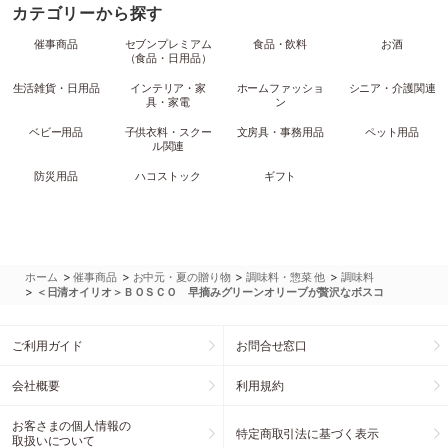
カテゴリーから探す
催事商品
セブンプレミアム
食品・飲料
お酒
（食品・日用品）
生活雑貨・日用品
インテリア・家
ホームファッショ
シニア・介護関連
具・家電
ン
ベビー用品
子供衣料・スクー
文房具・事務用品
ペット用品
ル関連
防災用品
ハコストック
ギフト
>
>
>
>
ホーム
催事商品
お中元・夏の贈り物
調味料・惣菜 他
調味料
>
＜日清オイリオ＞ＢＯＳＣＯ 早摘みグリーンオリーブが贅沢なボスコ
ご利用ガイド
お問合せ窓口
会社概要
利用規約
お客さまの個人情報の
特定商取引法に基づく表示
取扱いについて