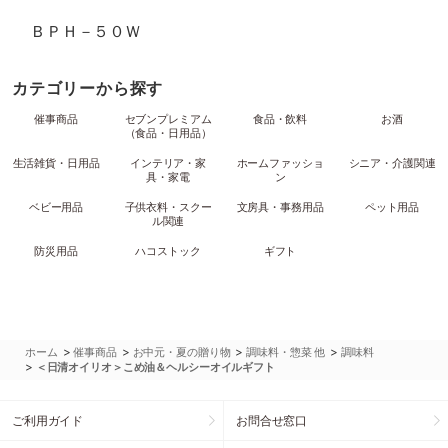
ＢＰＨ－５０Ｗ
カテゴリーから探す
催事商品
セブンプレミアム
食品・飲料
お酒
（食品・日用品）
生活雑貨・日用品
インテリア・家
ホームファッショ
シニア・介護関連
具・家電
ン
ベビー用品
子供衣料・スクー
文房具・事務用品
ペット用品
ル関連
防災用品
ハコストック
ギフト
>
>
>
>
ホーム
催事商品
お中元・夏の贈り物
調味料・惣菜 他
調味料
>
＜日清オイリオ＞こめ油＆ヘルシーオイルギフト
ご利用ガイド
お問合せ窓口