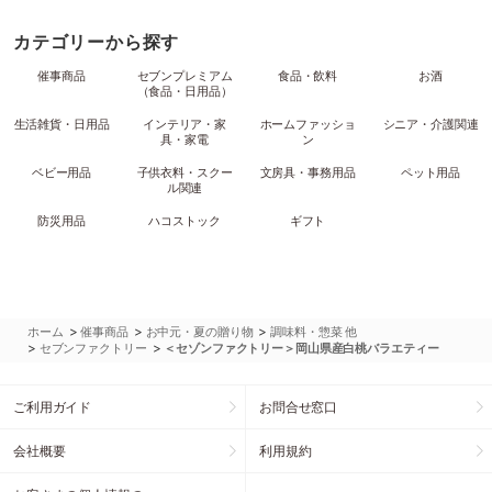
カテゴリーから探す
催事商品
セブンプレミアム
食品・飲料
お酒
（食品・日用品）
生活雑貨・日用品
インテリア・家
ホームファッショ
シニア・介護関連
具・家電
ン
ベビー用品
子供衣料・スクー
文房具・事務用品
ペット用品
ル関連
防災用品
ハコストック
ギフト
>
>
>
ホーム
催事商品
お中元・夏の贈り物
調味料・惣菜 他
>
>
セブンファクトリー
＜セゾンファクトリー＞岡山県産白桃バラエティー
ご利用ガイド
お問合せ窓口
会社概要
利用規約