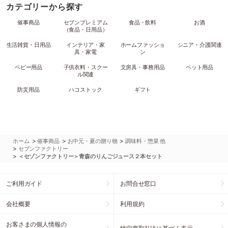
カテゴリーから探す
催事商品
セブンプレミアム
食品・飲料
お酒
（食品・日用品）
生活雑貨・日用品
インテリア・家
ホームファッショ
シニア・介護関連
具・家電
ン
ベビー用品
子供衣料・スクー
文房具・事務用品
ペット用品
ル関連
防災用品
ハコストック
ギフト
>
>
>
ホーム
催事商品
お中元・夏の贈り物
調味料・惣菜 他
>
セブンファクトリー
>
＜セゾンファクトリー＞青森のりんごジュース２本セット
ご利用ガイド
お問合せ窓口
会社概要
利用規約
お客さまの個人情報の