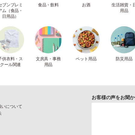
セブンプレミ
食品・飲料
お酒
生活雑貨・
アム（食品・
用品
日用品）
子供衣料・ス
文房具・事務
ペット用品
防災用品
クール関連
用品
お客様の声をお聞か
扱いについて
示