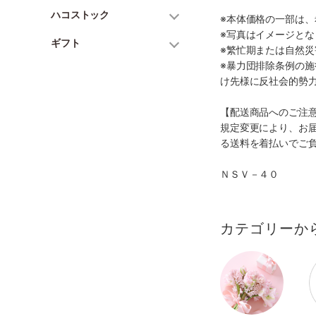
ハコストック
※本体価格の一部は
※写真はイメージとな
ギフト
※繁忙期または自然
※暴力団排除条例の
け先様に反社会的勢
【配送商品へのご注
規定変更により、お
る送料を着払いでご
ＮＳＶ－４０
カテゴリーか