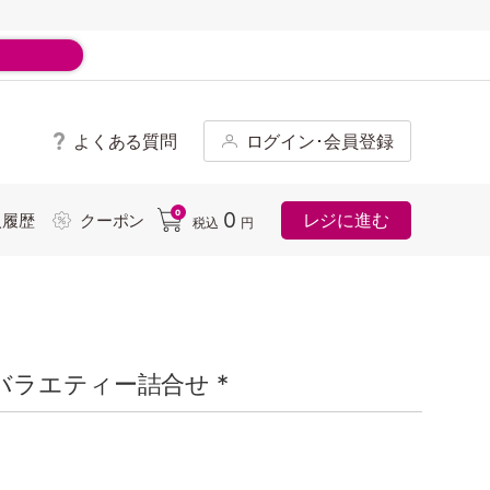
よくある質問
ログイン･会員登録
ド
0
0
レジに進む
入履歴
クーポン
税込
円
ラエティー詰合せ *