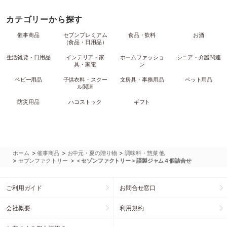
カテゴリーから探す
催事商品
セブンプレミアム
食品・飲料
お酒
（食品・日用品）
生活雑貨・日用品
インテリア・家
ホームファッショ
シニア・介護関連
具・家電
ン
ベビー用品
子供衣料・スクー
文房具・事務用品
ペット用品
ル関連
防災用品
ハコストック
ギフト
>
>
>
ホーム
催事商品
お中元・夏の贈り物
調味料・惣菜 他
>
>
セブンファクトリー
＜セゾンファクトリー＞謹製ジャム４個詰合せ
ご利用ガイド
お問合せ窓口
会社概要
利用規約