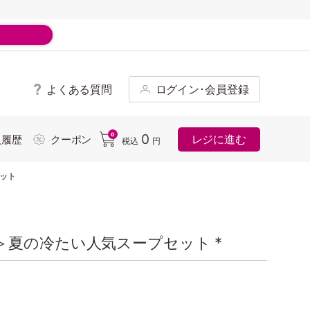
よくある質問
ログイン･会員登録
ド
0
0
レジに進む
入履歴
クーポン
税込
円
ット
夏の冷たい人気スープセット *