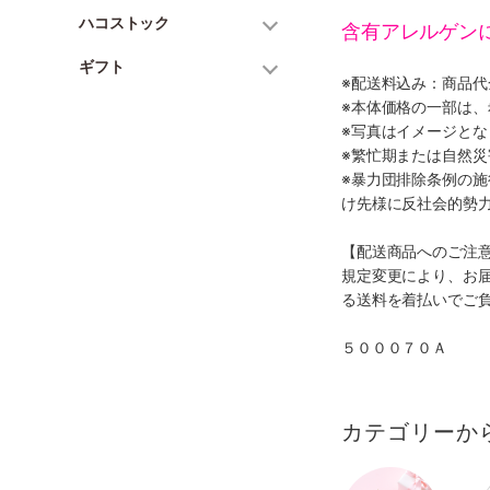
ハコストック
含有アレルゲン
ギフト
※配送料込み：商品
※本体価格の一部は
※写真はイメージとな
※繁忙期または自然
※暴力団排除条例の
け先様に反社会的勢
【配送商品へのご注
規定変更により、お
る送料を着払いでご
５０００７０Ａ
カテゴリーか