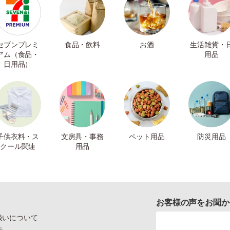
セブンプレミ
食品・飲料
お酒
生活雑貨・
アム（食品・
用品
日用品）
子供衣料・ス
文房具・事務
ペット用品
防災用品
クール関連
用品
お客様の声をお聞か
扱いについて
示