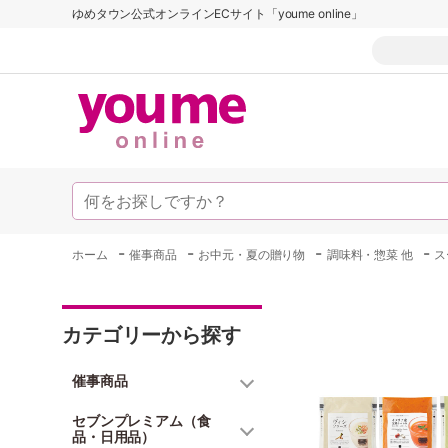
ゆめタウン公式オンラインECサイト「youme online」
-
-
-
-
ホーム
催事商品
お中元・夏の贈り物
調味料・惣菜 他
ス
カテゴリーから探す
催事商品
セブンプレミアム（食
品・日用品）