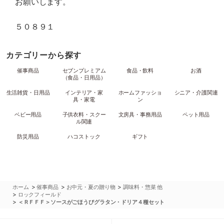
お願いします。
５０８９１
カテゴリーから探す
催事商品
セブンプレミアム
食品・飲料
お酒
（食品・日用品）
生活雑貨・日用品
インテリア・家
ホームファッショ
シニア・介護関連
具・家電
ン
ベビー用品
子供衣料・スクー
文房具・事務用品
ペット用品
ル関連
防災用品
ハコストック
ギフト
>
>
>
ホーム
催事商品
お中元・夏の贈り物
調味料・惣菜 他
>
ロックフィールド
>
＜ＲＦＦＦ＞ソースがごほうびグラタン・ドリア４種セット